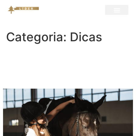
Categoria:
Dicas
Quais os benefícios do uso
da maravalha em haras e
hípicas?